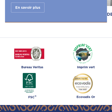
En savoir plus
D
Bureau Veritas
Imprim vert
®
Ecovadis Or
FSC