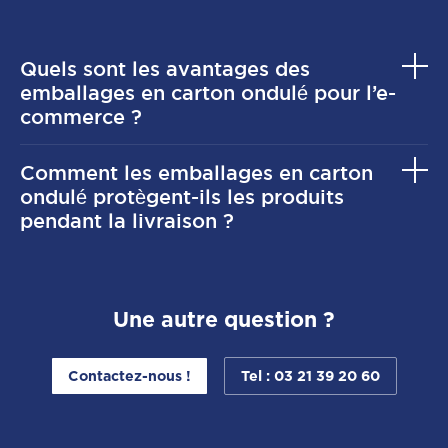
Quels sont les avantages des
emballages en carton ondulé pour l’e-
commerce ?
Ils offrent une protection optimale, sont légers,
Comment les emballages en carton
recyclables et permettent une personnalisation pour
améliorer l’expérience client.
ondulé protègent-ils les produits
pendant la livraison ?
Leur structure absorbe les chocs et les vibrations,
protégeant ainsi les produits des dommages pendant le
transport.
Une autre question ?
Contactez-nous !
Tel : 03 21 39 20 60