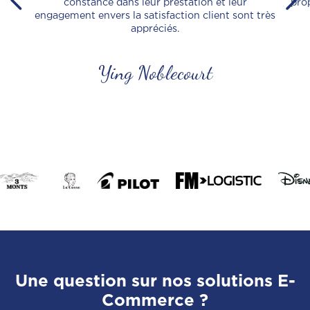
constance dans leur prestation et leur
pro
engagement envers la satisfaction client sont très
appréciés.
Ying Noblecourt
Une question sur nos solutions E-
Commerce ?