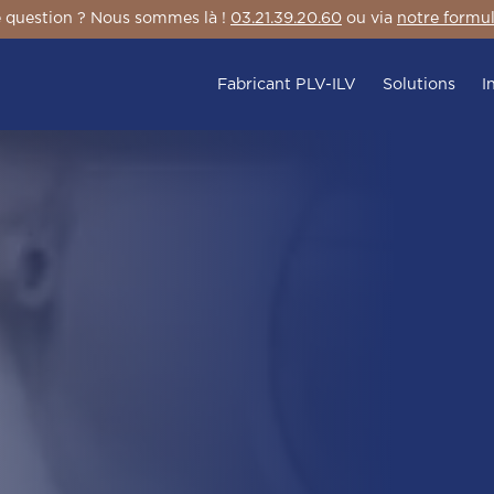
 question ? Nous sommes là !
03.21.39.20.60
ou via
notre formul
Fabricant PLV-ILV
Solutions
I