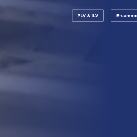
PLV & ILV
E-comme