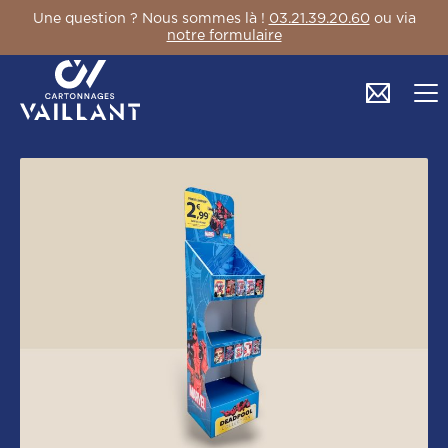
Une question ? Nous sommes là !
03.21.39.20.60
ou via
notre formulaire