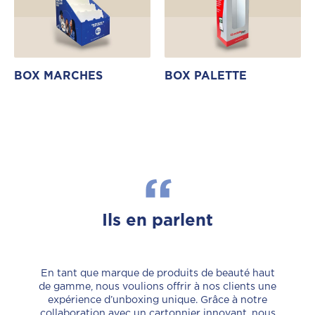
BOX MARCHES
BOX PALETTE
Ils en parlent
Je recommande les Cartonnages Vaillant. Ils ont
réalisé pour le compte d’un de nos clients une
En tant que marque de produits de beauté haut
série de caisses cartons PAV (Prêt à Vendre) avec
de gamme, nous voulions offrir à nos clients une
des croisillons, et une jolie impression sur les
expérience d’unboxing unique. Grâce à notre
Nous collaborons avec Cartonnages Vaillant
faces extérieures. Nous leur avons donné notre
collaboration avec un cartonnier innovant, nous