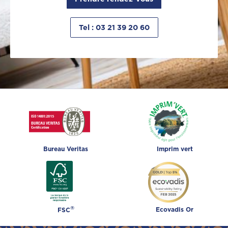
Tel : 03 21 39 20 60
Bureau Veritas
Imprim vert
®
Ecovadis Or
FSC